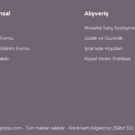
msal
Alışveriş
Mesafeli Satış Sözleşme
m Formu
Gizlilik ve Güvenlik
Bildirim Formu
İptal İade Koşullari
akibi
Kişisel Veriler Politikası
ess.com - Tüm hakları saklıdır - Kredi kartı bilgileriniz 256bit SSL 