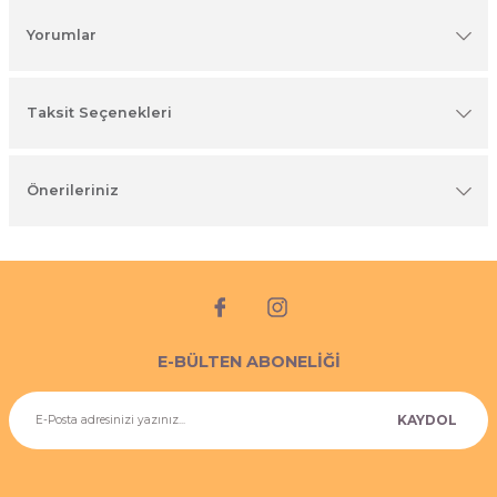
imyasal ürünler
Yorumlar
Taksit Seçenekleri
Önerileriniz
E-BÜLTEN ABONELİĞİ
KAYDOL