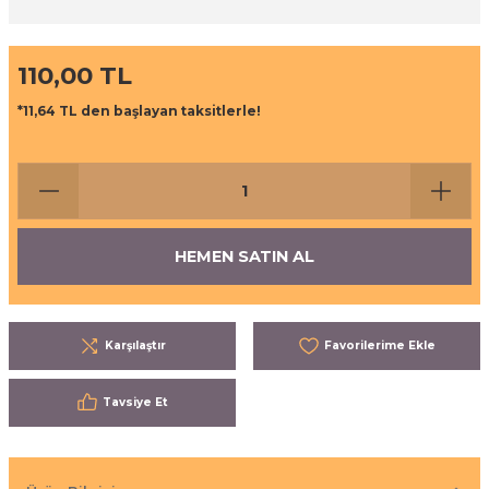
ı
eri
110,00 TL
aşrapalar
ipmanları
*11,64 TL den başlayan taksitlerle!
er
şıma Ekipmanları
Temizliği
Aksesuarları
eri ve Malzemeleri
HEMEN SATIN AL
ırıcı Grubu
Karşılaştır
t Ürünleri
nleri
Tavsiye Et
leri