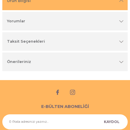
Ürün Bilgisi
imyasal ürünler
Yorumlar
Taksit Seçenekleri
Önerileriniz
E-BÜLTEN ABONELİĞİ
KAYDOL