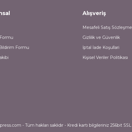
msal
Alışveriş
Mesafeli Satış Sözleşme
m Formu
Gizlilik ve Güvenlik
Bildirim Formu
İptal İade Koşullari
akibi
Kişisel Veriler Politikası
ess.com - Tüm hakları saklıdır - Kredi kartı bilgileriniz 256bit SSL 