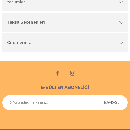
Yorumlar
imyasal ürünler
Taksit Seçenekleri
Önerileriniz
E-BÜLTEN ABONELİĞİ
KAYDOL