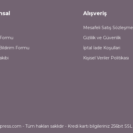
msal
Alışveriş
Mesafeli Satış Sözleşme
m Formu
Gizlilik ve Güvenlik
Bildirim Formu
İptal İade Koşullari
akibi
Kişisel Veriler Politikası
ess.com - Tüm hakları saklıdır - Kredi kartı bilgileriniz 256bit SSL 