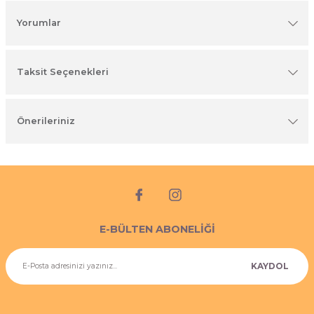
imyasal ürünler
Yorumlar
Taksit Seçenekleri
Önerileriniz
E-BÜLTEN ABONELİĞİ
KAYDOL