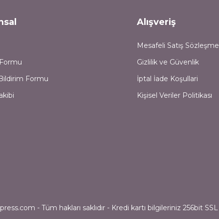
msal
Alışveriş
Mesafeli Satış Sözleşme
m Formu
Gizlilik ve Güvenlik
Bildirim Formu
İptal İade Koşullari
akibi
Kişisel Veriler Politikası
ess.com - Tüm hakları saklıdır - Kredi kartı bilgileriniz 256bit SSL 