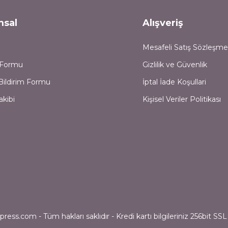
msal
Alışveriş
Mesafeli Satış Sözleşme
m Formu
Gizlilik ve Güvenlik
Bildirim Formu
İptal İade Koşullari
akibi
Kişisel Veriler Politikası
ess.com - Tüm hakları saklıdır - Kredi kartı bilgileriniz 256bit SSL 