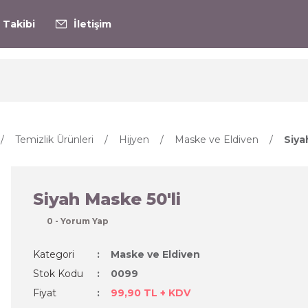
 Takibi
İletişim
Temizlik Ürünleri
Hijyen
Maske ve Eldiven
Siya
Siyah Maske 50'li
0 - Yorum Yap
Kategori
Maske ve Eldiven
Stok Kodu
0099
Fiyat
99,90 TL + KDV