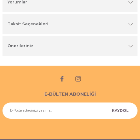
Yorumlar
imyasal ürünler
Taksit Seçenekleri
Önerileriniz
E-BÜLTEN ABONELİĞİ
KAYDOL