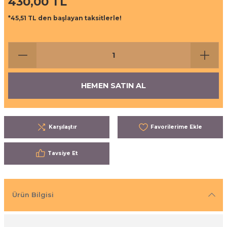
430,00 TL
ı
eri
*45,51 TL den başlayan taksitlerle!
aşrapalar
ipmanları
er
şıma Ekipmanları
HEMEN SATIN AL
Temizliği
Aksesuarları
eri ve Malzemeleri
Karşılaştır
ırıcı Grubu
Tavsiye Et
t Ürünleri
nleri
Ürün Bilgisi
leri