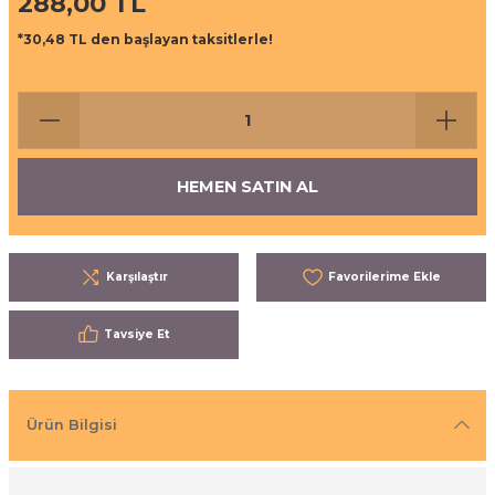
288,00 TL
ı
eri
*30,48 TL den başlayan taksitlerle!
aşrapalar
ipmanları
er
şıma Ekipmanları
HEMEN SATIN AL
Temizliği
Aksesuarları
eri ve Malzemeleri
Karşılaştır
ırıcı Grubu
Tavsiye Et
t Ürünleri
nleri
Ürün Bilgisi
leri