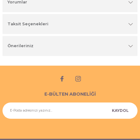
Yorumlar
imyasal ürünler
Taksit Seçenekleri
Önerileriniz
E-BÜLTEN ABONELİĞİ
KAYDOL