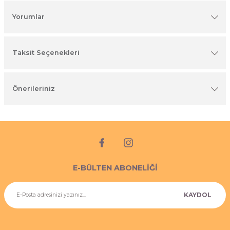
imyasal ürünler
Yorumlar
Taksit Seçenekleri
Önerileriniz
E-BÜLTEN ABONELİĞİ
KAYDOL