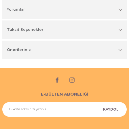
imyasal ürünler
Yorumlar
Taksit Seçenekleri
Önerileriniz
E-BÜLTEN ABONELİĞİ
KAYDOL