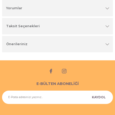
imyasal ürünler
Yorumlar
Taksit Seçenekleri
Önerileriniz
E-BÜLTEN ABONELİĞİ
KAYDOL