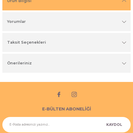
Ürün Bilgisi
imyasal ürünler
Yorumlar
Taksit Seçenekleri
Önerileriniz
E-BÜLTEN ABONELİĞİ
KAYDOL