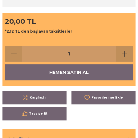
ı
eri
20,00 TL
aşrapalar
ipmanları
*2,12 TL den başlayan taksitlerle!
er
şıma Ekipmanları
Temizliği
Aksesuarları
eri ve Malzemeleri
HEMEN SATIN AL
ırıcı Grubu
Karşılaştır
t Ürünleri
nleri
Tavsiye Et
leri