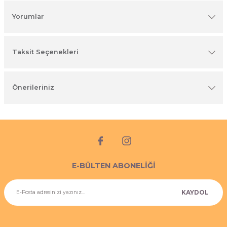
imyasal ürünler
Yorumlar
Taksit Seçenekleri
Önerileriniz
E-BÜLTEN ABONELİĞİ
KAYDOL