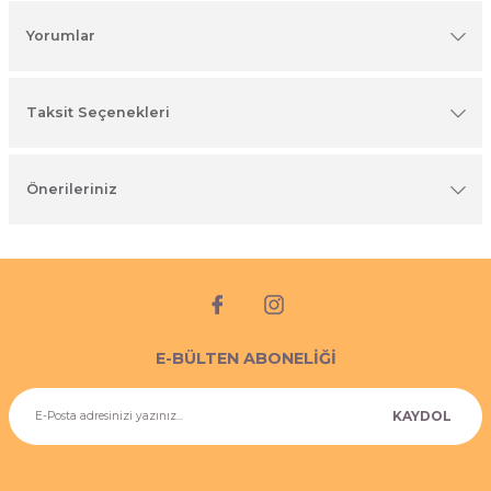
imyasal ürünler
Yorumlar
Taksit Seçenekleri
Önerileriniz
E-BÜLTEN ABONELİĞİ
KAYDOL