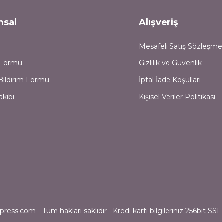
msal
Alışveriş
Mesafeli Satış Sözleşme
m Formu
Gizlilik ve Güvenlik
Bildirim Formu
İptal İade Koşullari
akibi
Kişisel Veriler Politikası
ess.com - Tüm hakları saklıdır - Kredi kartı bilgileriniz 256bit SSL 