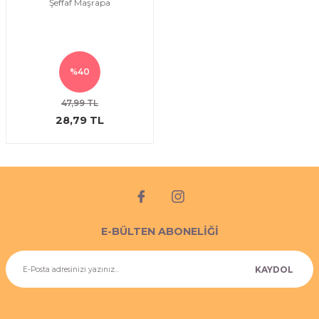
Şeffaf Maşrapa
%40
47,99 TL
28,79 TL
E-BÜLTEN ABONELİĞİ
KAYDOL