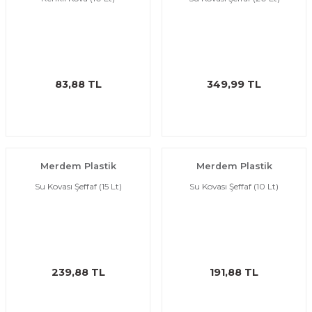
imyasal ürünler
83,88 TL
349,99 TL
Merdem Plastik
Merdem Plastik
Su Kovası Şeffaf (15 Lt)
Su Kovası Şeffaf (10 Lt)
239,88 TL
191,88 TL