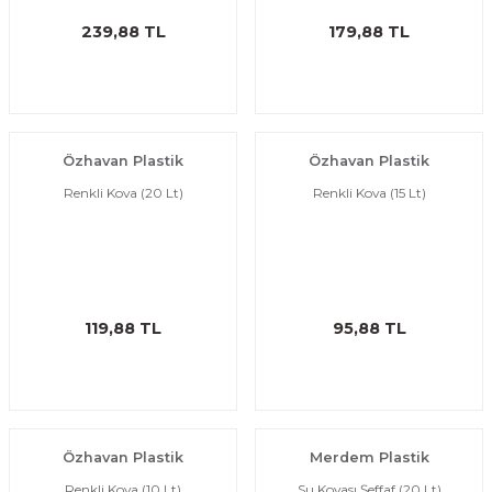
ı
eri
239,88 TL
179,88 TL
aşrapalar
ipmanları
er
şıma Ekipmanları
Özhavan Plastik
Özhavan Plastik
Temizliği
Aksesuarları
Renkli Kova (20 Lt)
Renkli Kova (15 Lt)
eri ve Malzemeleri
ırıcı Grubu
119,88 TL
95,88 TL
t Ürünleri
nleri
leri
Özhavan Plastik
Merdem Plastik
Renkli Kova (10 Lt)
Su Kovası Şeffaf (20 Lt)