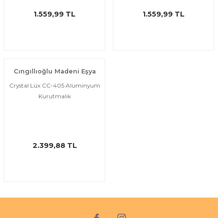
ı
eri
1.559,99 TL
1.559,99 TL
aşrapalar
ipmanları
er
şıma Ekipmanları
Cıngıllıoğlu Madeni Eşya
Temizliği
Aksesuarları
Crystal Lüx CC-405 Alüminyum
Kurutmalık
eri ve Malzemeleri
ırıcı Grubu
2.399,88 TL
t Ürünleri
nleri
leri