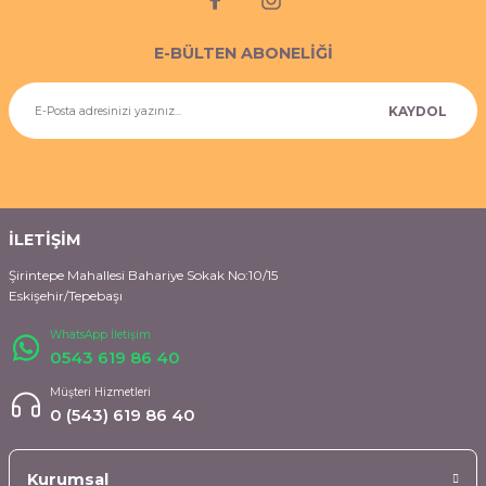
imyasal ürünler
E-BÜLTEN ABONELİĞİ
KAYDOL
İLETİŞİM
Şirintepe Mahallesi Bahariye Sokak No:10/15
Eskişehir/Tepebaşı
WhatsApp İletişim
0543 619 86 40
Müşteri Hizmetleri
0 (543) 619 86 40
Kurumsal