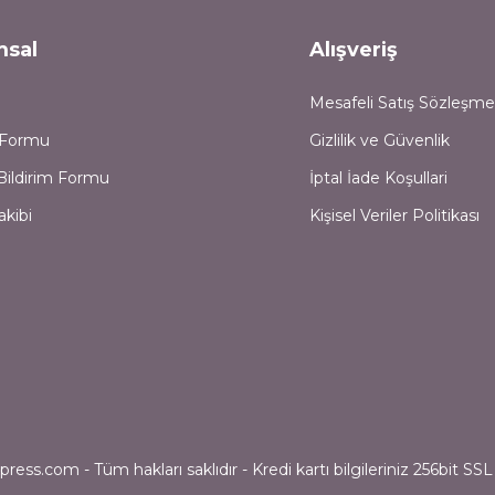
msal
Alışveriş
Mesafeli Satış Sözleşme
m Formu
Gizlilik ve Güvenlik
Bildirim Formu
İptal İade Koşullari
akibi
Kişisel Veriler Politikası
ess.com - Tüm hakları saklıdır - Kredi kartı bilgileriniz 256bit SSL 