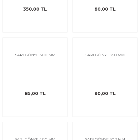
ı
eri
350,00 TL
80,00 TL
aşrapalar
ipmanları
er
şıma Ekipmanları
Temizliği
Aksesuarları
SARI GÖNYE 300 MM
SARI GÖNYE 350 MM
eri ve Malzemeleri
ırıcı Grubu
85,00 TL
90,00 TL
t Ürünleri
nleri
leri
SARI GÖNYE 400 MM
SARI GÖNYE 500 MM