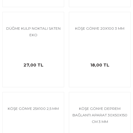
DÜĞME KULP NOKTALI SATEN
KÖŞE GÖNYE 20X100 3 MM
EKO
27,00 TL
18,00 TL
KÖŞE GÖNYE 25X100 2,5 MM
KÖŞE GÖNYE DEPREM
BAĞLANTI APARAT 30X50X150
CM 3 MM