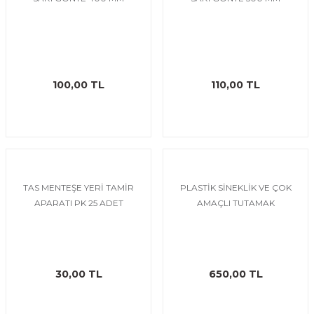
imyasal ürünler
100,00 TL
110,00 TL
TAS MENTEŞE YERİ TAMİR
PLASTİK SİNEKLİK VE ÇOK
APARATI PK 25 ADET
AMAÇLI TUTAMAK
30,00 TL
650,00 TL