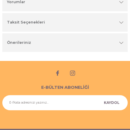
Yorumlar
imyasal ürünler
Taksit Seçenekleri
Önerileriniz
E-BÜLTEN ABONELİĞİ
KAYDOL