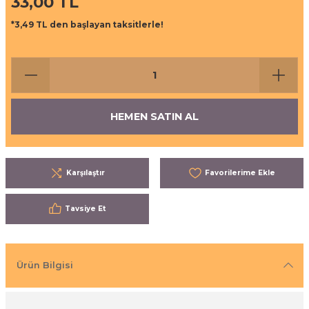
33,00 TL
ı
eri
*3,49 TL den başlayan taksitlerle!
aşrapalar
ipmanları
er
şıma Ekipmanları
HEMEN SATIN AL
Temizliği
Aksesuarları
eri ve Malzemeleri
Karşılaştır
ırıcı Grubu
Tavsiye Et
t Ürünleri
nleri
Ürün Bilgisi
leri