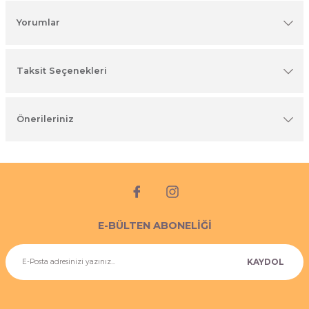
imyasal ürünler
Yorumlar
Taksit Seçenekleri
Önerileriniz
E-BÜLTEN ABONELİĞİ
KAYDOL